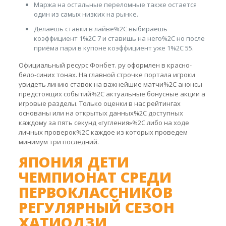
Маржа на остальные переломные также остается
один из самых низких на рынке.
Делаешь ставки в лайве%2C выбираешь
коэффициент 1%2C 7 и ставишь на него%2C но после
приёма пари в купоне коэффициент уже 1%2C 55.
Официальный ресурс Фонбет. ру оформлен в красно-
бело-синих тонах. На главной строчке портала игроки
увидеть линию ставок на важнейшие матчи%2C анонсы
предстоящих событий%2C актуальные бонусные акции а
игровые разделы. Только оценки в нас рейтингах
основаны или на открытых данных%2C доступных
каждому за пять секунд «гугления»%2C либо на ходе
личных проверок%2C каждое из которых проведем
минимум три последний.
ЯПОНИЯ ДЕТИ
ЧЕМПИОНАТ СРЕДИ
ПЕРВОКЛАССНИКОВ
РЕГУЛЯРНЫЙ СЕЗОН
ХАТИОДЗИ