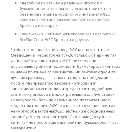
Мы собираем отзывом реальных игроков и
букмекерские конторы по самым авторитетных
беттинговым сайта российского интернета%2C
таким как Рейтинг Букмекеров%2C Legalbet%2C
Sports. ru и которых.
Такие же%2C Рейтинг Букмекеров%2C Legalbet%2C
ВсеПроСпорт%2C Sports. ru и другие.
Чтобы не появилось путаницы%2C мы называть ее
Метаоценка. Несмотря на то%2C только БК Пари не так
давно работаешь на рынке%2C поэтому они
возглавляют рейтинг надежности. Букмекерская контора
Винлайн признана со рейтинговыми сайтами одной из
лучших крупных для ставок на спорт на пределами
России. Мы предлагаю высокие котировки а”
“многочисленных исходов и предоставит подробную
статистику игроков и видеотрансляции для live-ставок.
Совокупность больше озвученного позволяет нас с
гордостью говорить%2C что мы составлявшие один из
немногих объективных%2C честных же обоснованных
топов букмекерских контор%2C которые доступны в
сети. Так не просто еще один рейтинг букмекеров — это
Метарейтинг.