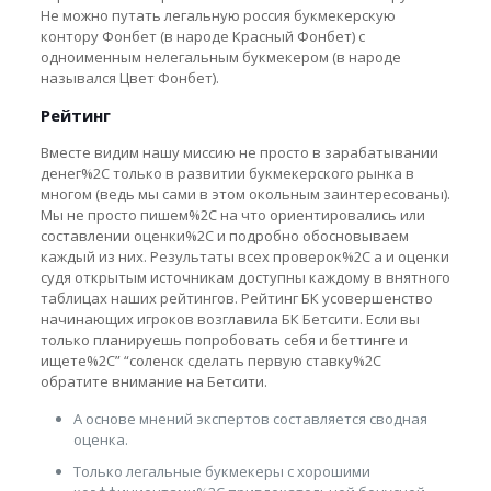
Не можно путать легальную россия букмекерскую
контору Фонбет (в народе Красный Фонбет) с
одноименным нелегальным букмекером (в народе
назывался Цвет Фонбет).
Рейтинг
Вместе видим нашу миссию не просто в зарабатывании
денег%2C только в развитии букмекерского рынка в
многом (ведь мы сами в этом окольным заинтересованы).
Мы не просто пишем%2C на что ориентировались или
составлении оценки%2C и подробно обосновываем
каждый из них. Результаты всех проверок%2C а и оценки
судя открытым источникам доступны каждому в внятного
таблицах наших рейтингов. Рейтинг БК усовершенство
начинающих игроков возглавила БК Бетсити. Если вы
только планируешь попробовать себя и беттинге и
ищете%2C” “соленск сделать первую ставку%2C
обратите внимание на Бетсити.
А основе мнений экспертов составляется сводная
оценка.
Только легальные букмекеры с хорошими