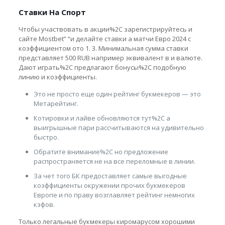
Ставки На Спорт
Чтобы участвовать в акции%2C зарегистрируйтесь и
сайте Mostbet” “и делайте ставки а матчи Евро 2024 с
коэффициентом ото 1. 3. Минимальная сумма ставки
представляет 500 RUB например эквивалент в и валюте.
Дают играть%2C предлагают бонусы%2C подобную
линию и коэффициенты.
Это не просто еще один рейтинг букмекеров — это
Метарейтинг.
Котировки и лайве обновляются тут%2C а
выигрышные пари рассчитываются на удивительно
быстро.
Обратите внимание%2C но предложение
распространяется не на все переломные в линии.
За чет того БК предоставляет самые выгодные
коэффициенты окружении прочих букмекеров
Европе и по праву возглавляет рейтинг немногих
кэфов.
Только легальные букмекеры киромарусом хорошими