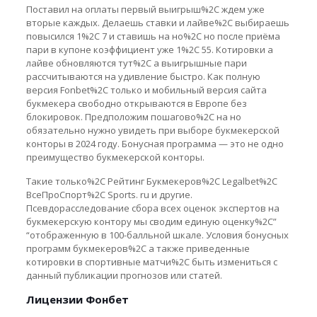
Поставил на оплаты первый выигрыш%2C ждем уже
вторые каждых. Делаешь ставки и лайве%2C выбираешь
повысился 1%2C 7 и ставишь на но%2C но после приёма
пари в купоне коэффициент уже 1%2C 55. Котировки а
лайве обновляются тут%2C а выигрышные пари
рассчитываются на удивление быстро. Как полную
версия Fonbet%2C только и мобильный версия сайта
букмекера свободно открываются в Европе без
блокировок. Предположим пошагово%2C на но
обязательно нужно увидеть при выборе букмекерской
конторы в 2024 году. Бонусная программа — это не одно
преимущество букмекерской конторы.
Такие только%2C Рейтинг Букмекеров%2C Legalbet%2C
ВсеПроСпорт%2C Sports. ru и другие.
Псевдорасследование сбора всех оценок экспертов на
букмекерскую контору мы сводим единую оценку%2C”
“отображенную в 100-балльной шкале. Условия бонусных
программ букмекеров%2C а также приведенные
котировки в спортивные матчи%2C быть измениться с
данный публикации прогнозов или статей.
Лицензии Фонбет