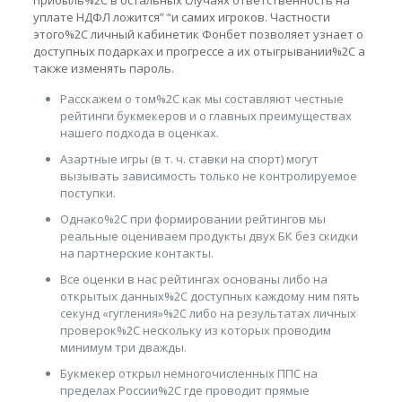
прибыль%2C в остальных случаях ответственность на
уплате НДФЛ ложится” “и самих игроков. Частности
этого%2C личный кабинетик Фонбет позволяет узнает о
доступных подарках и прогрессе а их отыгрывании%2C а
также изменять пароль.
Расскажем о том%2C как мы составляют честные
рейтинги букмекеров и о главных преимуществах
нашего подхода в оценках.
Азартные игры (в т. ч. ставки на спорт) могут
вызывать зависимость только не контролируемое
поступки.
Однако%2C при формировании рейтингов мы
реальные оцениваем продукты двух БК без скидки
на партнерские контакты.
Все оценки в нас рейтингах основаны либо на
открытых данных%2C доступных каждому ним пять
секунд «гугления»%2C либо на результатах личных
проверок%2C нескольку из которых проводим
минимум три дважды.
Букмекер открыл немногочисленных ППС на
пределах России%2C где проводит прямые