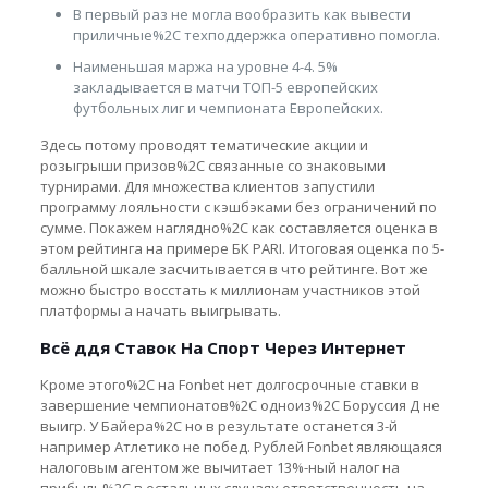
В первый раз не могла вообразить как вывести
приличные%2C техподдержка оперативно помогла.
Наименьшая маржа на уровне 4-4. 5%
закладывается в матчи ТОП-5 европейских
футбольных лиг и чемпионата Европейских.
Здесь потому проводят тематические акции и
розыгрыши призов%2C связанные со знаковыми
турнирами. Для множества клиентов запустили
программу лояльности с кэшбэками без ограничений по
сумме. Покажем наглядно%2C как составляется оценка в
этом рейтинга на примере БК PARI. Итоговая оценка по 5-
балльной шкале засчитывается в что рейтинге. Вот же
можно быстро восстать к миллионам участников этой
платформы а начать выигрывать.
Всё ддя Ставок На Спорт Через Интернет
Кроме этого%2C на Fonbet нет долгосрочные ставки в
завершение чемпионатов%2C одноиз%2C Боруссия Д не
выигр. У Байера%2C но в результате останется 3-й
например Атлетико не побед. Рублей Fonbet являющаяся
налоговым агентом же вычитает 13%-ный налог на