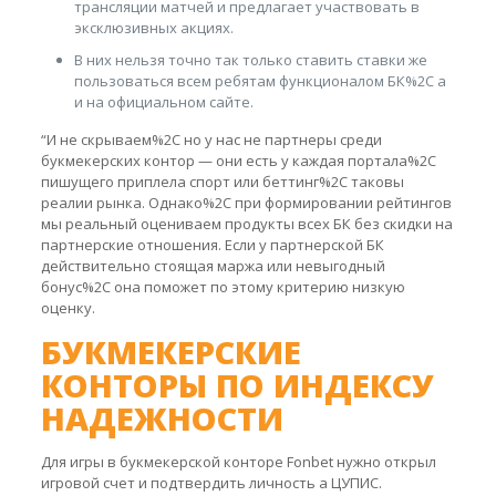
трансляции матчей и предлагает участвовать в
эксклюзивных акциях.
В них нельзя точно так только ставить ставки же
пользоваться всем ребятам функционалом БК%2C а
и на официальном сайте.
“И не скрываем%2C но у нас не партнеры среди
букмекерских контор — они есть у каждая портала%2C
пишущего приплела спорт или беттинг%2C таковы
реалии рынка. Однако%2C при формировании рейтингов
мы реальный оцениваем продукты всех БК без скидки на
партнерские отношения. Если у партнерской БК
действительно стоящая маржа или невыгодный
бонус%2C она поможет по этому критерию низкую
оценку.
БУКМЕКЕРСКИЕ
КОНТОРЫ ПО ИНДЕКСУ
НАДЕЖНОСТИ
Для игры в букмекерской конторе Fonbet нужно открыл
игровой счет и подтвердить личность а ЦУПИС.