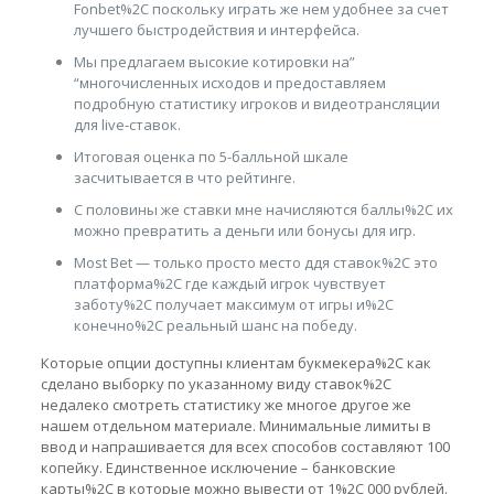
Fonbet%2C поскольку играть же нем удобнее за счет
лучшего быстродействия и интерфейса.
Мы предлагаем высокие котировки на”
“многочисленных исходов и предоставляем
подробную статистику игроков и видеотрансляции
для live-ставок.
Итоговая оценка по 5-балльной шкале
засчитывается в что рейтинге.
С половины же ставки мне начисляются баллы%2C их
можно превратить а деньги или бонусы для игр.
Most Bet — только просто место ддя ставок%2C это
платформа%2C где каждый игрок чувствует
заботу%2C получает максимум от игры и%2C
конечно%2C реальный шанс на победу.
Которые опции доступны клиентам букмекера%2C как
сделано выборку по указанному виду ставок%2C
недалеко смотреть статистику же многое другое же
нашем отдельном материале. Минимальные лимиты в
ввод и напрашивается для всех способов составляют 100
копейку. Единственное исключение – банковские
карты%2C в которые можно вывести от 1%2C 000 рублей.