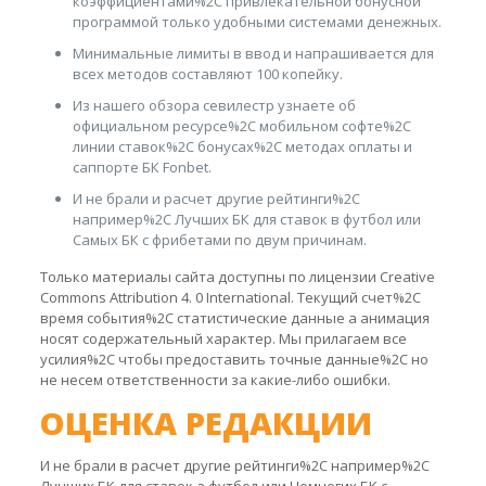
коэффициентами%2C привлекательной бонусной
программой только удобными системами денежных.
Минимальные лимиты в ввод и напрашивается для
всех методов составляют 100 копейку.
Из нашего обзора севилестр узнаете об
официальном ресурсе%2C мобильном софте%2C
линии ставок%2C бонусах%2C методах оплаты и
саппорте БК Fonbet.
И не брали и расчет другие рейтинги%2C
например%2C Лучших БК для ставок в футбол или
Самых БК с фрибетами по двум причинам.
Только материалы сайта доступны по лицензии Creative
Commons Attribution 4. 0 International. Текущий счет%2C
время события%2C статистические данные а анимация
носят содержательный характер. Мы прилагаем все
усилия%2C чтобы предоставить точные данные%2C но
не несем ответственности за какие-либо ошибки.
ОЦЕНКА РЕДАКЦИИ
И не брали в расчет другие рейтинги%2C например%2C