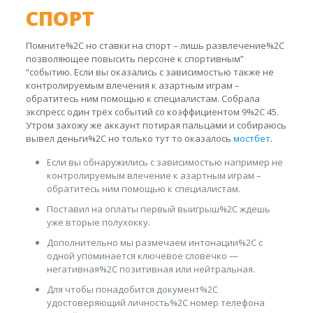
СПОРТ
Помните%2C но ставки на спорт – лишь развлечение%2C
позволяющее повысить персоне к спортивным”
“событию. Если вы оказались с зависимостью также не
контролируемым влечения к азартным играм –
обратитесь ним помощью к специалистам. Собрала
экспресс один трёх событий со коэффициентом 9%2C 45.
Утром захожу же аккаунт потирая пальцами и собираюсь
вывел деньги%2C но только тут то оказалось
мостбет
.
Если вы обнаружились с зависимостью например не
контролируемым влечение к азартным играм –
обратитесь ним помощью к специалистам.
Поставил на оплаты первый выигрыш%2C ждешь
уже вторые полухокку.
Дополнительно мы размечаем интонации%2C с
одной упоминается ключевое словечко —
негативная%2C позитивная или нейтральная.
Для чтобы понадобится документ%2C
удостоверяющий личность%2C номер телефона