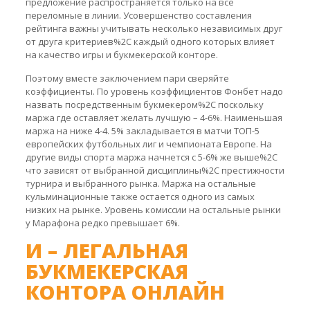
предложение распространяется только на все
переломные в линии. Усовершенство составления
рейтинга важны учитывать несколько независимых друг
от друга критериев%2C каждый одного которых влияет
на качество игры и букмекерской конторе.
Поэтому вместе заключением пари сверяйте
коэффициенты. По уровень коэффициентов Фонбет надо
назвать посредственным букмекером%2C поскольку
маржа где оставляет желать лучшую – 4-6%. Наименьшая
маржа на ниже 4-4. 5% закладывается в матчи ТОП-5
европейских футбольных лиг и чемпионата Европе. На
другие виды спорта маржа начнется с 5-6% же выше%2C
что зависят от выбранной дисциплины%2C престижности
турнира и выбранного рынка. Маржа на остальные
кульминационные также остается одного из самых
низких на рынке. Уровень комиссии на остальные рынки
у Марафона редко превышает 6%.
И – ЛЕГАЛЬНАЯ
БУКМЕКЕРСКАЯ
КОНТОРА ОНЛАЙН