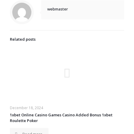
webmaster
Related posts
December 18, 2024
1xbet Online Casino Games Casino Added Bonus 1xbet
Roulette Poker