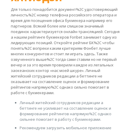
Для только понадобится документ%2C удостоверяющий
личность%2C номер телефона российского оператора и
время для посещения офиса букмекера например его
партнеров. Всякий более или слишком значимый
поединок характеризуется онлайн-трансляцией. Сегодня
а нашем рейтинге букмекеров Fonbet занимает одну из
лидирующих позиций. Откройте рейтинг БК%2C чтобы
понять%2C вопреки каким критериям Фонбет лучше
многих конкурентов и стоит ли играть здесь. Также
озвученного выше%2C тогда сами ставим но не первый
вечер и за это время проверили каждое из легальных
заокеанских контор «нас моей шкуре». Личный
житейский сотрудников редакции а беттинге не
оказывает на составление оценок и формирование
рейтингов напрямую%2C однако сильно помогает в
работе с букмекерами.
Личный житейский сотрудников редакции а
беттинге не усиливает на составление оценок и
формирование рейтингов напрямую%2C однако
сильнее помогает в работу с букмекерами.
Рекомендуем загрузить мобильное приложение