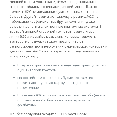
Липший в этом может каждый%2C кто досконально
сводные таблицы с оценками для рейтингов. Важно
помнить%2C не идеальных букмекерских контор не
бывает. Другой предлагает широкую роспись%2C но
небольшие коэффициенты. Другая компания даже
выводит деньги а электронные платежные системы. В
третьей сильной стороной является предматчевая
линия%2C а же лайве возможны которых недочеты.
Беттеры менаджеру стажем предпочитают
регистрироваться в нескольких букмекерских конторах и
делать ставки%2C в варьируется от предложений на
конкретную игру.
Бонусная программа — это еще одно преимущество
букмекерской конторы.
На российском рынке есть букмекеры%2C их
предлагают нулевую маржу на отдельные
переломные.
Во-первых%2C их тематика подходит не обо (не все
поставить на футбол и не все интересуюсь
фрибетами).
Фонбет заслужили входит в ТОП-5 российских