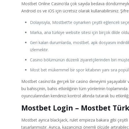
Mostbet Online Casino’da çok sayıda bedava döndürmeyle bü
Android os ve iOS için ücretsiz olarak kullanabilirsiniz. Şif
Dolayısıyla, Mostbet’te oynarken çeşitli eğlenceli seçe
Marka, ana türkiye website sitesi için birçok dilde oldu
Geri kalan durumlarda, mostbet. apk dosyasını indird
izlemektir.
Casino bölümünün düzenli ziyaretçilerinden biri müşte
Most bet mükemmel bir spor kitabının yanı sıra popüle
Mostbet casino’da gerçek bir casino deneyimi yaşayabilir v
bu bahisçinin, bahis etkinliğinin tüm yönlerinin toplamınd
oyuncularından kendinizi kontrol altında tutarak bu etkinliğe
Mostbet Login – Mostbet Türki
Mostbet ayrıca blackjack, rulet empieza bakara gibi çeşitl
tasarlanmıştır. Ayrıca, kazancınızı önemli ölçüde artırabilec