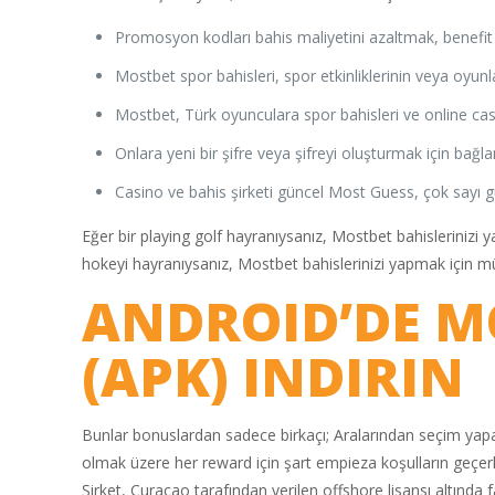
Promosyon kodları bahis maliyetini azaltmak, benefit m
Mostbet spor bahisleri, spor etkinliklerinin veya oyun
Mostbet, Türk oyunculara spor bahisleri ve online cas
Onlara yeni bir şifre veya şifreyi oluşturmak için bağlan
Casino ve bahis şirketi güncel Most Guess, çok sayı g
Eğer bir playing golf hayranıysanız, Mostbet bahislerinizi
hokeyi hayranıysanız, Mostbet bahislerinizi yapmak için m
ANDROID’DE M
(APK) INDIRIN
Bunlar bonuslardan sadece birkaçı; Aralarından seçim yapabi
olmak üzere her reward için şart empieza koşulların geçer
Şirket, Curacao tarafından verilen offshore lisansı altında 