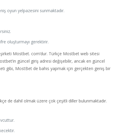
geniş oyun yelpazesini sunmaktadır.
siniz.
şifre oluşturmayı gerektirir.
s şirketi Mostbet. com’dur. Türkçe Mostbet web sitesi
tbet’in güncel giriş adresi değişebilir, ancak en güncel
keti gibi, MostBet de bahis yapmak için gerçekten geniş bir
çe de dahil olmak üzere çok çeşitli diller bulunmaktadır.
evcuttur.
ecektir.