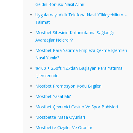
Geldin Bonusu Nasıl Alınır
Uygulamayı Akıllı Telefona Nasıl Yükleyebilirim –
Talimat
Mostbet Sitesinin Kullanıcılarına Sağladığı
Avantajlar Nelerdir?
Mostbet Para Yatırma Empieza Çekme Işlemleri
Nasıl Yapılır?
%100 + 250fs 12$’dan Başlayan Para Yatırma
Işlemlerinde
Mostbet Promosyon Kodu Bilgileri
Mostbet Yasal Mı?
Mostbet Çevrimiçi Casino Ve Spor Bahisleri
Mostbet’te Masa Oyunları
Mostbet’te Çizgiler Ve Oranlar