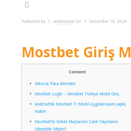
Published by
webmaster
on
December 18, 2024
Mostbet Giriş M
Content
Mevcut Para Birimleri
Mostbet Login – Mostbet Türkiye Mobil Giriş
Android’de Mostbet Tr Mobil Uygulamasını (apk)
Indirin
Mostbet’te Kriket Maçlarının Canlı Yayınlarını
Izleyebilir Miyim?