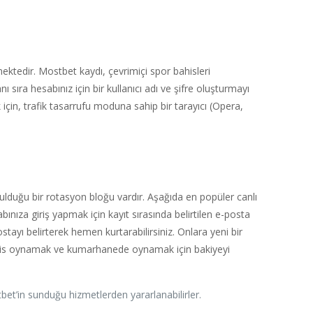
mektedir. Mostbet kaydı, çevrimiçi spor bahisleri
nı sıra hesabınız için bir kullanıcı adı ve şifre oluşturmayı
 için, trafik tasarrufu moduna sahip bir tarayıcı (Opera,
ulduğu bir rotasyon bloğu vardır. Aşağıda en popüler canlı
bınıza giriş yapmak için kayıt sırasında belirtilen e-posta
stayı belirterek hemen kurtarabilirsiniz. Onlara yeni bir
 bahis oynamak ve kumarhanede oynamak için bakiyeyi
bet’in sunduğu hizmetlerden yararlanabilirler.