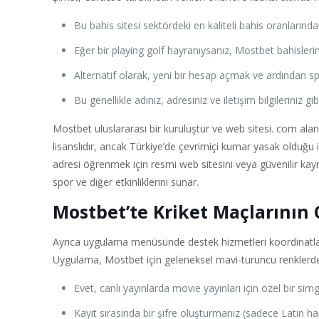
Bu bahis sitesi sektördeki en kaliteli bahis oranların
Eğer bir playing golf hayranıysanız, Mostbet bahisleri
Alternatif olarak, yeni bir hesap açmak ve ardından spo
Bu genellikle adınız, adresiniz ve iletişim bilgileriniz gib
Mostbet uluslararası bir kuruluştur ve web sitesi. com ala
lisanslıdır, ancak Türkiye’de çevrimiçi kumar yasak olduğu
adresi öğrenmek için resmi web sitesini veya güvenilir kayn
spor ve diğer etkinliklerini sunar.
Mostbet’te Kriket Maçlarının C
Ayrıca uygulama menüsünde destek hizmetleri koordinatları,
Uygulama, Mostbet için geleneksel mavi-turuncu renklerde
Evet, canlı yayınlarda movie yayınları için özel bir sim
Kayıt sırasında bir şifre oluşturmanız (sadece Latin h