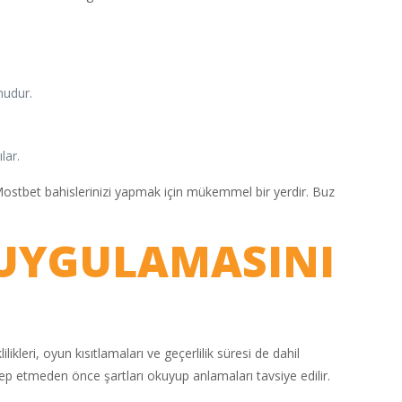
mudur.
lar.
 Mostbet bahislerinizi yapmak için mükemmel bir yerdir. Buz
 UYGULAMASINI
leri, oyun kısıtlamaları ve geçerlilik süresi de dahil
p etmeden önce şartları okuyup anlamaları tavsiye edilir.