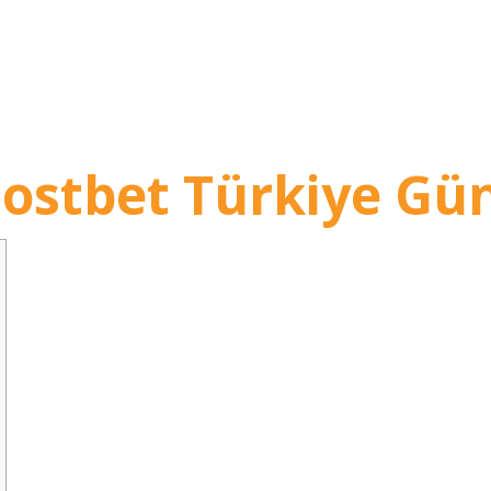
ostbet Türkiye Günc