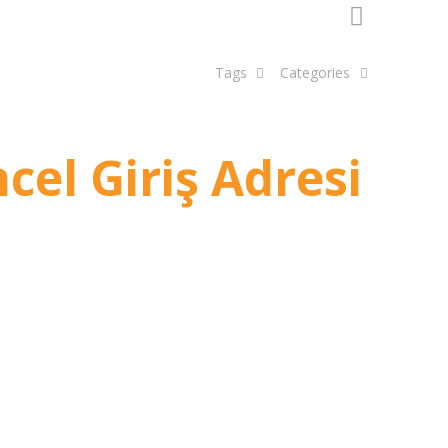
Tags
Categories
el Giriş Adresi